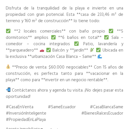
Disfruta de la tranquilidad de la playa e invierte en una
propiedad con gran potencial. Esta **casa de 233,46 m² de
terreno y 160 m² de construcción** lo tiene todo:
**2 locales comerciales** con baño propio
**5
dormitorios** amplios
**6 baños en total**
Sala –
comedor – cocina integrados
Patio, lavandería y
**parqueadero**
Balcón y **jardín**
Ubicada en
la exclusiva **urbanización Casa Blanca – Same**
**Precio de venta: $60.000 negociables** Con 15 años de
construcción, es perfecta tanto para **vacacionar en la
playa** como para **invertir en un negocio rentable**.
Contáctanos ahora y agenda tu visita. ¡No dejes pasar esta
oportunidad!
#CasaEnVenta #SameEcuador #CasaBlancaSame
#InversiónInteligente #BienesRaícesEcuador
#PropiedadEnLaPlaya