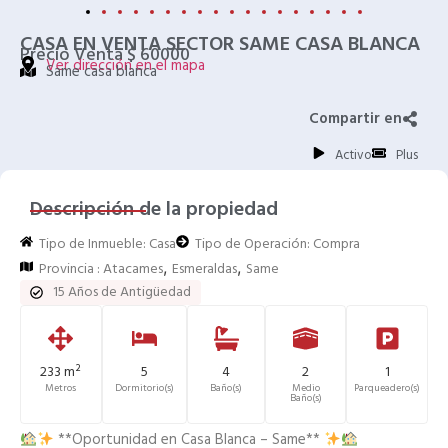
CASA EN VENTA SECTOR SAME CASA BLANCA
Precio Venta $ 60000
Ver dirección en el mapa
Same casa blanca
Compartir en
Activo
Plus
Descripción de la propiedad
Tipo de Inmueble:
Casa
Tipo de Operación:
Compra
,
,
Provincia :
Atacames
Esmeraldas
Same
15 Años de Antigüedad
233 m²
5
4
2
1
Metros
Dormitorio(s)
Baño(s)
Medio
Parqueadero(s)
Baño(s)
**Oportunidad en Casa Blanca – Same**