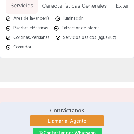
Servicios
Características Generales
Exterio
Área de lavandería
Iluminación
Puertas eléctricas
Extractor de olores
Cortinas/Persianas
Servicios básicos (agua/luz)
Comedor
Contáctanos
Llamar al Agente
Contactar por Whatsapp