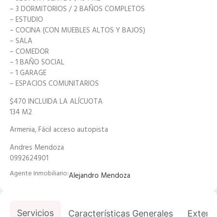
– 3 DORMITORIOS / 2 BAÑOS COMPLETOS
– ESTUDIO
– COCINA (CON MUEBLES ALTOS Y BAJOS)
– SALA
– COMEDOR
– 1 BAÑO SOCIAL
– 1 GARAGE
– ESPACIOS COMUNITARIOS
$470 INCLUIDA LA ALÍCUOTA
134 M2
Armenia, Fácil acceso autopista
Andres Mendoza
0992624901
Agente Inmobiliario:
Alejandro Mendoza
Servicios
Características Generales
Exterio