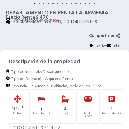
DEPARTAMENTO EN RENTA LA ARMENIA
Precio Renta $ 470
Ver dirección en el mapa
LA ARMENIA CONOCOTO, SECTOR PUENTE 9
Compartir en
Activo
Plus
Descripción de la propiedad
Tipo de Inmueble:
Departamento
Tipo de Operación:
Alquiler o Renta
,
,
Provincia :
La Armenia
Pichincha
Valle de los Chillos
134 m²
3
3
1
1
Metros
Dormitorio(s)
Baño(s)
Medio
Parqueadero(s)
Baño(s)
– SECTOR PUENTE 9 / 134 m2