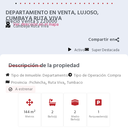
DEPARTAMENTO EN VENTA, LUJOSO,
CUMBAYA RUTA VIVA
Precio Venta $ 220000
Ver dirección en el mapa
Cumbaya Ruta Viva
Compartir en
Activo
Super Destacada
Descripción de la propiedad
Tipo de Inmueble:
Departamento
Tipo de Operación:
Compra
,
,
Provincia :
Pichincha
Ruta Viva
Tumbaco
A estrenar
144 m²
2
2
1
Metros
Baño(s)
Medio
Parqueadero(s)
Baño(s)