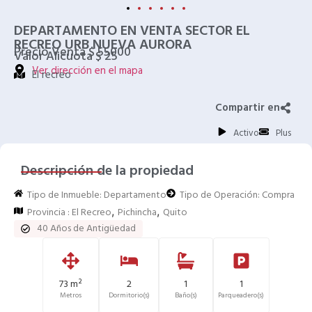
DEPARTAMENTO EN VENTA SECTOR EL
RECREO URB NUEVA AURORA
Precio Venta $ 55000
Valor Alicuota $ 25
Ver dirección en el mapa
El recreo
Compartir en
Activo
Plus
Descripción de la propiedad
Tipo de Inmueble:
Departamento
Tipo de Operación:
Compra
,
,
Provincia :
El Recreo
Pichincha
Quito
40 Años de Antigüedad
73 m²
2
1
1
Metros
Dormitorio(s)
Baño(s)
Parqueadero(s)