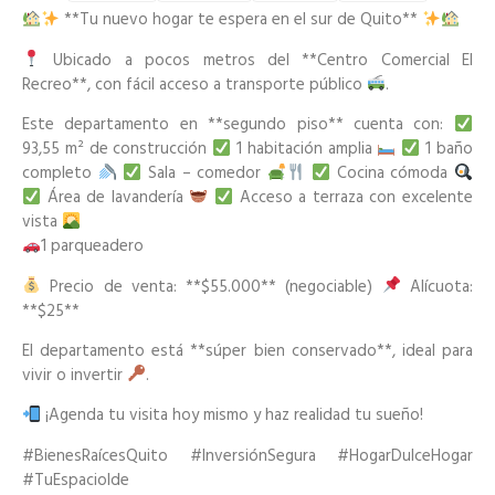
**Tu nuevo hogar te espera en el sur de Quito**
Ubicado a pocos metros del **Centro Comercial El
Recreo**, con fácil acceso a transporte público
.
Este departamento en **segundo piso** cuenta con:
93,55 m² de construcción
1 habitación amplia
1 baño
completo
Sala – comedor
Cocina cómoda
Área de lavandería
Acceso a terraza con excelente
vista
1 parqueadero
Precio de venta: **$55.000** (negociable)
Alícuota:
**$25**
El departamento está **súper bien conservado**, ideal para
vivir o invertir
.
¡Agenda tu visita hoy mismo y haz realidad tu sueño!
#BienesRaícesQuito #InversiónSegura #HogarDulceHogar
#TuEspacioIde