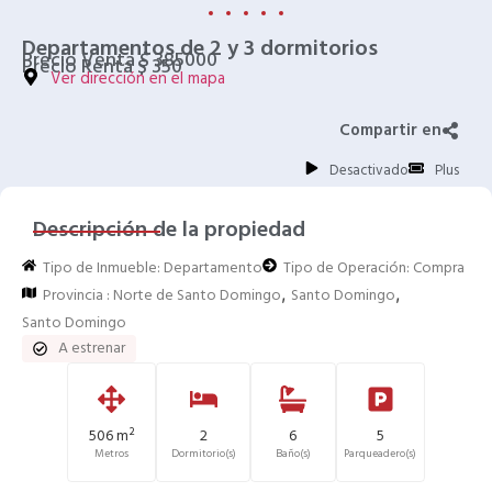
Departamentos de 2 y 3 dormitorios
Precio Venta $ 385000
Precio Renta $ 350
Ver dirección en el mapa
Compartir en
Desactivado
Plus
Descripción de la propiedad
Tipo de Inmueble:
Departamento
Tipo de Operación:
Compra
,
,
Provincia :
Norte de Santo Domingo
Santo Domingo
Santo Domingo
A estrenar
506 m²
2
6
5
Metros
Dormitorio(s)
Baño(s)
Parqueadero(s)