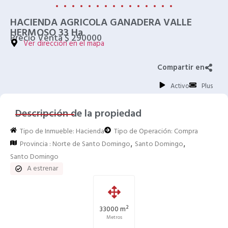
HACIENDA AGRICOLA GANADERA VALLE
HERMOSO 33 Ha
Precio Venta $ 290000
Ver dirección en el mapa
Compartir en
Activo
Plus
Descripción de la propiedad
Tipo de Inmueble:
Hacienda
Tipo de Operación:
Compra
,
,
Provincia :
Norte de Santo Domingo
Santo Domingo
Santo Domingo
A estrenar
33000 m²
Metros