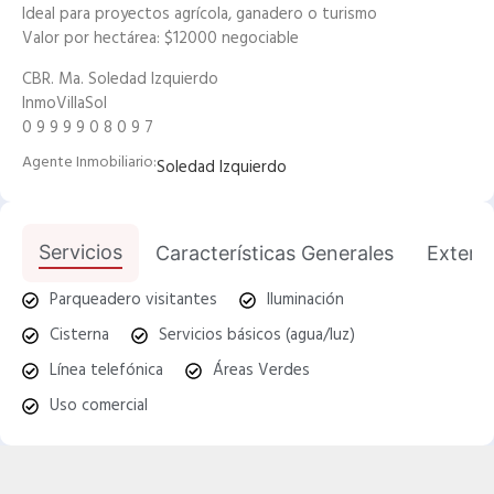
Ideal para proyectos agrícola, ganadero o turismo
Valor por hectárea: $12000 negociable
CBR. Ma. Soledad Izquierdo
InmoVillaSol
0 9 9 9 9 0 8 0 9 7
Agente Inmobiliario:
Soledad Izquierdo
Servicios
Características Generales
Exterio
Parqueadero visitantes
Iluminación
Cisterna
Servicios básicos (agua/luz)
Línea telefónica
Áreas Verdes
Uso comercial