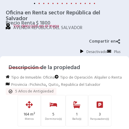
Oficina en Renta sector República del
Salvador
Precio Renta $ 1800
Ver dirección en el mapa
AVENIDA REPUBLICA DEL SALVADOR
Compartir en
Desactivado
Plus
Descripción de la propiedad
Tipo de Inmueble:
Oficina
Tipo de Operación:
Alquiler o Renta
,
,
Provincia :
Pichincha
Quito
Republica del Salvador
5 Años de Antigüedad
164 m²
5
1
3
Metros
Dormitorio(s)
Baño(s)
Parqueadero(s)